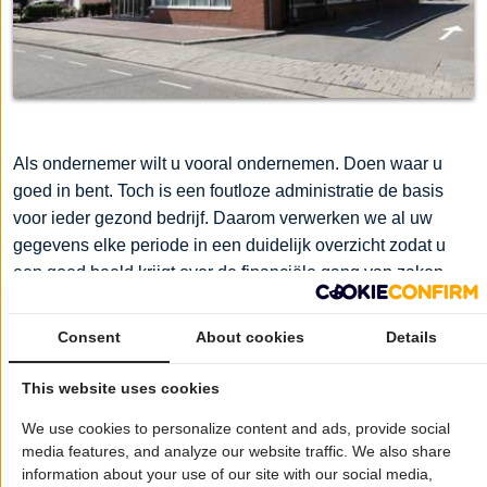
Als ondernemer wilt u vooral ondernemen. Doen waar u
goed in bent. Toch is een foutloze administratie de basis
voor ieder gezond bedrijf. Daarom verwerken we al uw
gegevens elke periode in een duidelijk overzicht zodat u
een goed beeld krijgt over de financiële gang van zaken
binnen uw onderneming. Dat doen we voornamelijk bij ons
op kantoor in Landsmeer, maar kan desgewenst ook op
Consent
About cookies
Details
locatie worden uitgevoerd.
This website uses cookies
Wil je dat jouw bedrijf hier ook staat?
Meld je aan!
We use cookies to personalize content and ads, provide social
media features, and analyze our website traffic. We also share
Pagina delen op:
information about your use of our site with our social media,