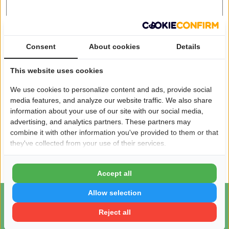
Consent
About cookies
Details
This website uses cookies
Verstuur
We use cookies to personalize content and ads, provide social
media features, and analyze our website traffic. We also share
information about your use of our site with our social media,
advertising, and analytics partners. These partners may
combine it with other information you've provided to them or that
Deze website is beschermd met reCAPTCHA, zie hiervoor de
they've collected from your use of their services.
privacyverklaring
en
servicevoorwaarden
van Google.
Accept all
Allow selection
Reject all
Bedrijvengidsen
Nederland