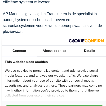
efficiënte systeem te leveren.
AP Marine is gevestigd in Franeker en is de specialist in
aandrijfsystemen, scheepsschroeven en
schroefassystemen voor zowel de beroepsvaart als voor de
pleziervaart
Wil je dat jouw bedrijf hier ook staat?
Meld je aan!
Consent
About cookies
Details
Pagina delen op:
This website uses cookies
We use cookies to personalize content and ads, provide social
Openingstijden
media features, and analyze our website traffic. We also share
information about your use of our site with our social media,
Maandag:
09:00 - 17:00
advertising, and analytics partners. These partners may combine
Dinsdag:
09:00 - 17:00
it with other information you've provided to them or that they've
collected from your use of their services.
Woensdag:
09:00 - 17:00
Donderdag:
09:00 - 17:00