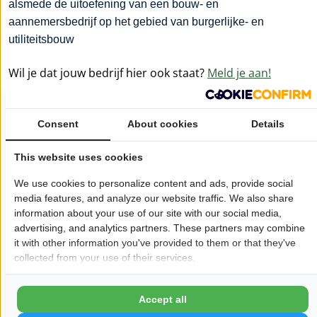
alsmede de uitoefening van een bouw- en
aannemersbedrijf op het gebied van burgerlijke- en
utiliteitsbouw
Wil je dat jouw bedrijf hier ook staat?
Meld je aan!
Pagina delen op:
Consent
About cookies
Details
This website uses cookies
Openingstijden
We use cookies to personalize content and ads, provide social
Maandag:
09:00 - 17:00
media features, and analyze our website traffic. We also share
Dinsdag:
09:00 - 17:00
information about your use of our site with our social media,
advertising, and analytics partners. These partners may combine
Woensdag:
09:00 - 17:00
it with other information you've provided to them or that they've
Donderdag:
09:00 - 17:00
collected from your use of their services.
Vrijdag:
09:00 - 17:00
Zaterdag:
Gesloten
Accept all