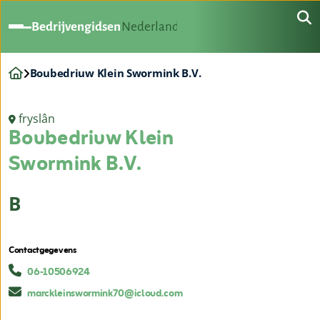
Bedrijvengidsen
Nederland
Boubedriuw Klein Swormink B.V.
fryslân
Boubedriuw Klein
Swormink B.V.
B
Contactgegevens
06-10506924
marckleinswormink70@icloud.com