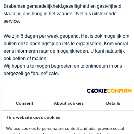
Brabantse gemoedelijkheid,gezelligheid en gastvrijheid
staan bij ons hoog in het vaandel. Net als uitstekende
service.
We zijn 6 dagen per week geopend. Het is ook mogelijk om
buiten onze openingstijden iets te organiseren. Kom vooral
eens informeren naar de mogelijkheden. U kunt natuurlijk
ook bellen of mailen.
Wij hopen u te mogen begroeten en te ontmoeten in ons
oergezellige “bruine” cafe.
Bij ons proost u nooit alleen. Ook veel wandelaars en
fietsers verwelkomen wij met een gulle lach en Brabantse
Consent
About cookies
Details
gemoedelijkheid. Naast een hapje of een drankje, bent u
ook voor feesten en partijen bij ons aan het juiste adres.
This website uses cookies
We use cookies to personalize content and ads, provide social
Wil je dat jouw bedrijf hier ook staat?
Meld je aan!