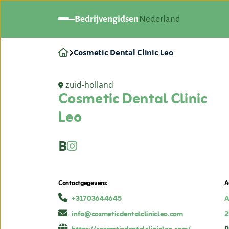
Bedrijvengidsen
Nederland
Cosmetic Dental Clinic Leo
zuid-holland
Cosmetic Dental Clinic
Leo
B
Contactgegevens
A
+31703644645
A
info@cosmeticdentalclinicleo.com
2