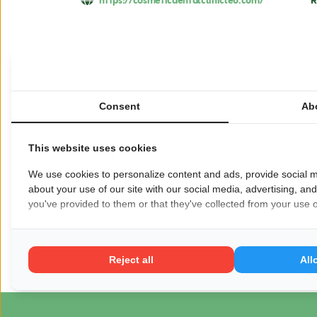
https://cosmeticdentalclinicleo.com/
R
Bij de Cosmetische Tandheelkundige Kliniek 
behoeften van elke persoon uniek zijn. Daarom
Consent
Ab
behandelingsopties in een comfortabele, handig
tandheelkundige zorg kunnen bieden die geen 
This website uses cookies
Wil je dat jouw bedrijf hier ook staat?
Meld je
We use cookies to personalize content and ads, provide social m
about your use of our site with our social media, advertising, an
you've provided to them or that they've collected from your use of
Pagina delen op:
Reject all
All