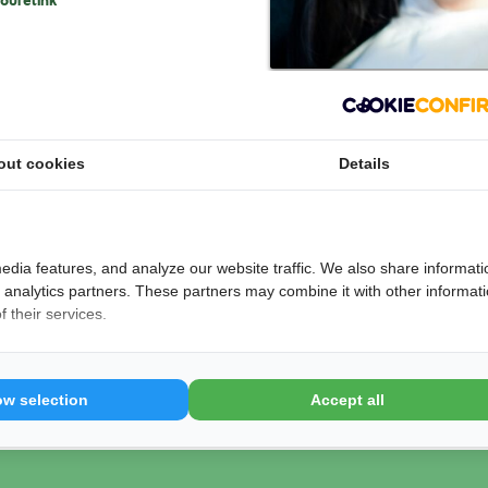
outelink
Leo in Den Haag weten we dat de tandheelkundige
 bieden we een uitgebreide selectie van
out cookies
Details
e sfeer. We zijn ervan overtuigd dat we superieure
enkele andere tandarts in Den Haag kan bieden.
 aan!
edia features, and analyze our website traffic. We also share informati
d analytics partners. These partners may combine it with other informat
 their services.
ow selection
Accept all