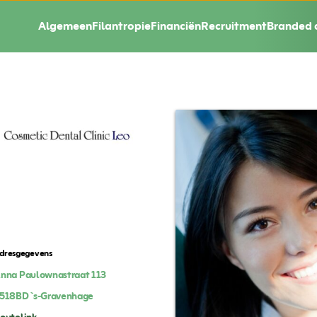
Algemeen
Filantropie
Financiën
Recruitment
Branded 
dresgegevens
nna Paulownastraat 113
518BD
`s-Gravenhage