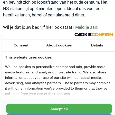
en bevindt zich op loopafstand van het oude centrum. Het
NS-station ligt op 3 minuten lopen. Ideaal dus voor een
heerlijke lunch, borrel of een uitgebreid diner.
Wil je dat jouw bedrijf hier ook staat?
Meld je aan!
Pagina delen op:
Consent
About cookies
Details
This website uses cookies
Openingstijden
We use cookies to personalize content and ads, provide social
Maandag:
11:30 - 22:00
media features, and analyze our website traffic. We also share
Dinsdag:
11:30 - 22:00
information about your use of our site with our social media,
advertising, and analytics partners. These partners may combine
Woensdag:
11:30 - 22:00
it with other information you've provided to them or that they've
Donderdag:
11:30 - 22:00
collected from your use of their services.
Vrijdag:
11:30 - 22:00
Zaterdag:
11:30 - 22:00
Accept all