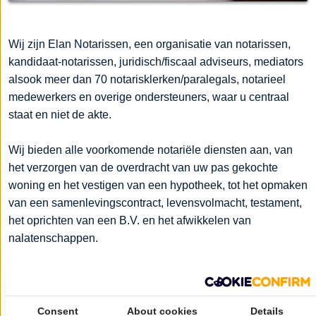
Wij zijn Elan Notarissen, een organisatie van notarissen,
kandidaat-notarissen, juridisch/fiscaal adviseurs, mediators
alsook meer dan 70 notarisklerken/paralegals, notarieel
medewerkers en overige ondersteuners, waar u centraal
staat en niet de akte.
Wij bieden alle voorkomende notariële diensten aan, van
het verzorgen van de overdracht van uw pas gekochte
woning en het vestigen van een hypotheek, tot het opmaken
van een samenlevingscontract, levensvolmacht, testament,
het oprichten van een B.V. en het afwikkelen van
nalatenschappen.
Maar omdat wij veel verschillende specialismen onder één
dak hebben, draaien wij onze hand ook niet om voor
bijvoorbeeld ingewikkelde bedrijfsherstructureringen,
Consent
About cookies
Details