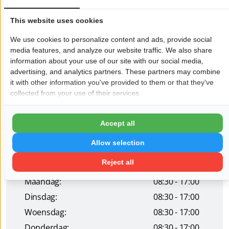
estateplanning en agrarische transacties.
This website uses cookies
In alle gevallen kijken wij net even verder en denken met u
We use cookies to personalize content and ads, provide social
mee om te komen tot een juist advies en/of passende akte.
media features, and analyze our website traffic. We also share
Op deze manier krijgt u de best mogelijke juridische en/of
information about your use of our site with our social media,
fiscale ondersteuning, zowel op zakelijk als privégebied.
advertising, and analytics partners. These partners may combine
it with other information you've provided to them or that they've
collected from your use of their services.
Wil je dat jouw bedrijf hier ook staat?
Meld je aan!
Pagina delen op:
Accept all
Allow selection
Reject all
Openingstijden
Maandag:
08:30 - 17:00
Dinsdag:
08:30 - 17:00
Woensdag:
08:30 - 17:00
Donderdag:
08:30 - 17:00