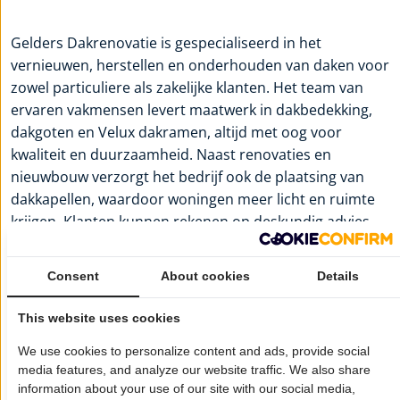
Gelders Dakrenovatie is gespecialiseerd in het
vernieuwen, herstellen en onderhouden van daken voor
zowel particuliere als zakelijke klanten. Het team van
ervaren vakmensen levert maatwerk in dakbedekking,
dakgoten en Velux dakramen, altijd met oog voor
kwaliteit en duurzaamheid. Naast renovaties en
nieuwbouw verzorgt het bedrijf ook de plaatsing van
dakkapellen, waardoor woningen meer licht en ruimte
krijgen. Klanten kunnen rekenen op deskundig advies,
een vrijblijvende dakinspectie en een zorgvuldige
uitvoering van ieder project.
Consent
About cookies
Details
Voor meer informatie:
Gelders Dakrenovatie
This website uses cookies
Wil je dat jouw bedrijf hier ook staat?
Meld je aan!
We use cookies to personalize content and ads, provide social
media features, and analyze our website traffic. We also share
Pagina delen op:
information about your use of our site with our social media,