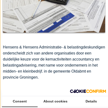
Hensens & Hensens Administratie- & belastingdeskundigen
onderscheidt zich van andere organisaties door een
duidelijke keuze voor de kernactiviteiten accountancy en
belastingadvisering, met name voor ondernemers in het
midden- en kleinbedrijf. in de gemeente Oldabmt en
provincie Groningen.
Door deze keuze behouden wij een overzichtelijke
organisatie waar elke cliënt uniek is en een individuele
Consent
About cookies
Details
benadering kan genieten. Door onze korte
communicatielijnen kunnen wij, vanuit een brede visie op