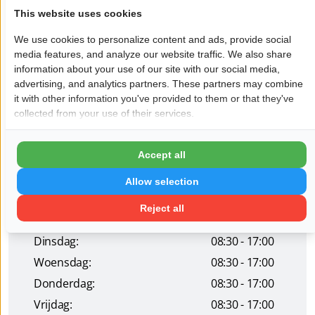
This website uses cookies
de uw organisatie, flexibel en gericht adviseren. Goede en
persoonlijke verhoudingen zijn voor ons belangrijk, zowel
We use cookies to personalize content and ads, provide social
binnen onze eigen organisatie als in de relatie met onze
media features, and analyze our website traffic. We also share
cliënten. Want achter alle cijfers staan mensen.
information about your use of our site with our social media,
advertising, and analytics partners. These partners may combine
it with other information you've provided to them or that they've
Wil je dat jouw bedrijf hier ook staat?
Meld je aan!
collected from your use of their services.
Pagina delen op:
Accept all
Allow selection
Openingstijden
Reject all
Maandag:
08:30 - 17:00
Dinsdag:
08:30 - 17:00
Woensdag:
08:30 - 17:00
Donderdag:
08:30 - 17:00
Vrijdag:
08:30 - 17:00