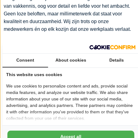
van vakkennis, oog voor detail en liefde voor het ambacht.
Geen loze beloften, maar millimeterwerk dat staat voor
kwaliteit en duurzaamheid. Wij zijn trots op onze
medewerkers én op elk kozijn dat onze werkplaats verlaat.
Wil je dat jouw bedrijf hier ook staat?
Meld je aan!
Pagina delen op:
Consent
About cookies
Details
This website uses cookies
Openingstijden
We use cookies to personalize content and ads, provide social
media features, and analyze our website traffic. We also share
Maandag:
07:30 - 16:30
information about your use of our site with our social media,
Dinsdag:
07:30 - 16:30
advertising, and analytics partners. These partners may combine
it with other information you've provided to them or that they've
Woensdag:
07:30 - 16:30
collected from your use of their services.
Donderdag:
07:30 - 16:30
Vrijdag:
07:30 - 16:30
Accept all