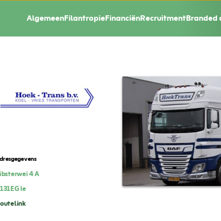
Algemeen
Filantropie
Financiën
Recruitment
Branded 
dresgegevens
ibsterwei 4 A
131EG
Ie
outelink