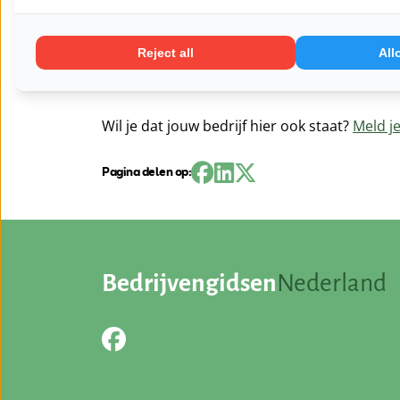
en veilig rijden staan bij Hoek-Trans b.v. cent
juiste temperatuur worden vervoerd, waardoor d
Reject all
All
situaties opspelen, dan wordt er snel en adequ
van het grootste belang en wij zijn er daarom 
Wil je dat jouw bedrijf hier ook staat?
Meld je
Pagina delen op:
Bedrijvengidsen
Nederland