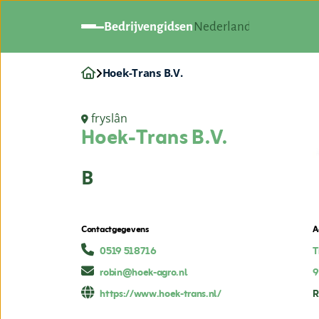
Bedrijvengidsen
Nederland
Hoek-Trans B.V.
fryslân
Hoek-Trans B.V.
B
Contactgegevens
A
0519 518716
T
robin@hoek-agro.nl
9
https://www.hoek-trans.nl/
R