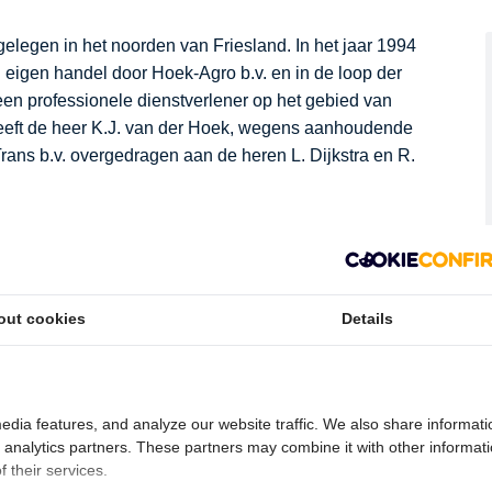
gelegen in het noorden van Friesland. In het jaar 1994
an eigen handel door Hoek-Agro b.v. en in de loop der
 een professionele dienstverlener op het gebied van
 heeft de heer K.J. van der Hoek, wegens aanhoudende
ns b.v. overgedragen aan de heren L. Dijkstra en R.
iensten aan. Het is voor ons een noodzaak om het
om deze reden zullen onze deskundige medewerkers
out cookies
Details
Medewerkers die het een uitdaging vinden om op de
sport wordt uitgevoerd door onze ervaren en
vak verstaan, weten hoe ze uw producten moeten
n op tijd op de plaats van bestemming afleveren.
edia features, and analyze our website traffic. We also share informati
d analytics partners. These partners may combine it with other informat
rzaam en veilig rijden
Hoek-Trans b.v. hecht een grote
 their services.
zich daar aan te houden. Snelle levertijden, duurzaam