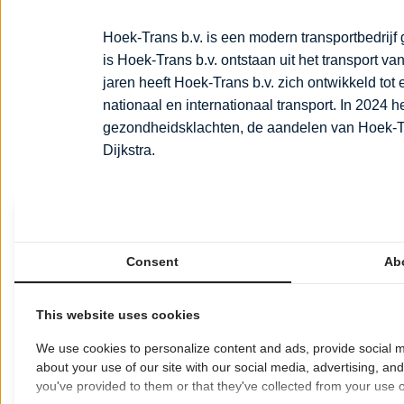
Hoek-Trans b.v. is een modern transportbedrijf 
is Hoek-Trans b.v. ontstaan uit het transport v
jaren heeft Hoek-Trans b.v. zich ontwikkeld tot
nationaal en internationaal transport. In 2024
gezondheidsklachten, de aandelen van Hoek-Tra
Dijkstra.
Totaalconcept van diensten
Hoek-Trans b.v. biedt een totaalconcept van d
vertrouwen van onze klanten te behouden en 
Consent
Ab
alles tot in het kleinste detail voorbereiden. 
wensen van onze klanten in te spelen. Het tran
gemotiveerde vrachtwagenchauffeurs die hun 
This website uses cookies
behandelen en tenslotte uw producten correct e
We use cookies to personalize content and ads, provide social m
about your use of our site with our social media, advertising, an
Duidelijke afspraken, snelle levertijden en duu
you've provided to them or that they've collected from your use of
waarde aan duidelijke afspraken en is gewend 