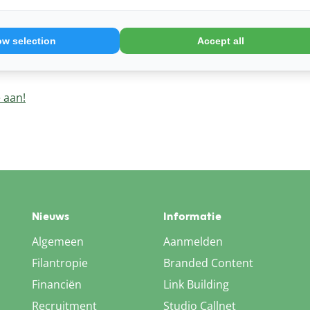
raal. Wij zorgen ervoor dat uw verse producten op de
e kwaliteit maximaal blijft. Mochten er onverwachte
ow selection
Accept all
aat gereageerd. Een goede bereikbaarheid is daarbij
voor u wanneer u dat wenst.
 aan!
Nieuws
Informatie
Algemeen
Aanmelden
Filantropie
Branded Content
Financiën
Link Building
Recruitment
Studio Callnet