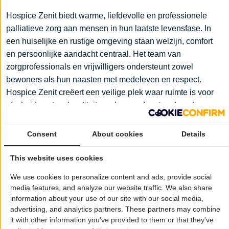
Hospice Zenit biedt warme, liefdevolle en professionele
palliatieve zorg aan mensen in hun laatste levensfase. In
een huiselijke en rustige omgeving staan welzijn, comfort
en persoonlijke aandacht centraal. Het team van
zorgprofessionals en vrijwilligers ondersteunt zowel
bewoners als hun naasten met medeleven en respect.
Hospice Zenit creëert een veilige plek waar ruimte is voor
afscheid, rust en kwaliteit van leven, afgestemd op de
wensen van de bewoner.
Consent
About cookies
Details
Wil je dat jouw bedrijf hier ook staat?
Meld je aan!
This website uses cookies
Pagina delen op:
We use cookies to personalize content and ads, provide social
media features, and analyze our website traffic. We also share
information about your use of our site with our social media,
advertising, and analytics partners. These partners may combine
Openingstijden
it with other information you've provided to them or that they've
Maandag:
00:00 - 00:00