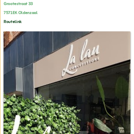
Grootestraat 33
7571EK
Oldenzaal
Routelink