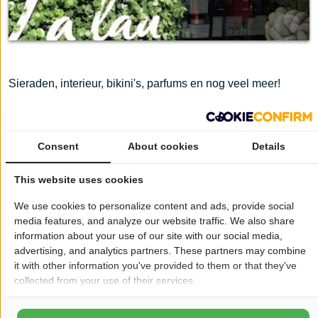
Sieraden, interieur, bikini's, parfums en nog veel meer!
Wil je dat jouw bedrijf hier ook staat?
Meld je aan!
Consent
About cookies
Details
Pagina delen op:
This website uses cookies
We use cookies to personalize content and ads, provide social
Openingstijden
media features, and analyze our website traffic. We also share
Maandag:
13:00 - 17:30
information about your use of our site with our social media,
advertising, and analytics partners. These partners may combine
Dinsdag:
09:30 - 17:30
it with other information you've provided to them or that they've
Woensdag:
09:30 - 17:30
collected from your use of their services.
Donderdag:
09:30 - 17:30