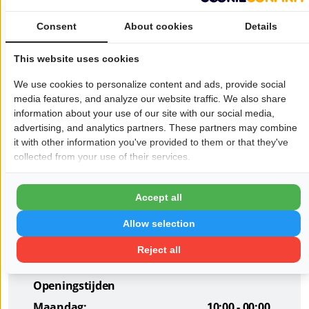
en sfeervolle setting.
Consent
About cookies
Details
In de zomer is ons ruime terras de perfecte plek om te
genieten van een zonnige middag of een zwoele avond.
This website uses cookies
Dankzij de oude kastanjeboom vindt u altijd een fijne mix
We use cookies to personalize content and ads, provide social
van zon en schaduw.
media features, and analyze our website traffic. We also share
information about your use of our site with our social media,
Bij Langenbaergh bent u van harte welkom, of u nu een
advertising, and analytics partners. These partners may combine
buurtbewoner bent of toerist. Laat u verrassen door onze
it with other information you've provided to them or that they've
collected from your use of their services.
gastvrijheid, veelzijdige keuken en sfeervolle ambiance.
Wil je dat jouw bedrijf hier ook staat?
Meld je aan!
Accept all
Allow selection
Pagina delen op:
Reject all
Openingstijden
Maandag:
10:00 - 00:00