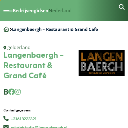
Bedrijvengidsen
Nederland
Langenbaergh – Restaurant & Grand Café
gelderland
Langenbaergh –
Restaurant &
Grand Café
B
Contactgegevens
+31613223321
administratie@langenbaergh.nl