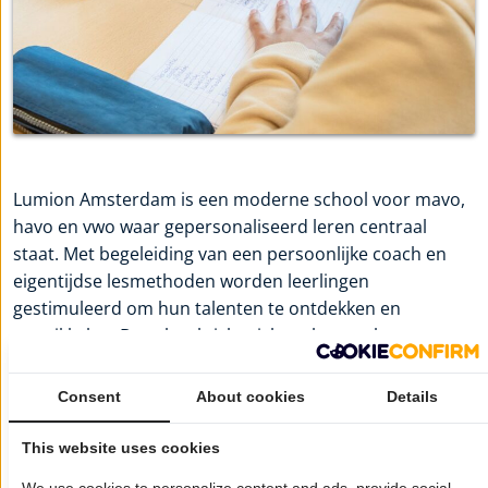
Lumion Amsterdam is een moderne school voor mavo,
havo en vwo waar gepersonaliseerd leren centraal
staat. Met begeleiding van een persoonlijke coach en
eigentijdse lesmethoden worden leerlingen
gestimuleerd om hun talenten te ontdekken en
ontwikkelen. De school richt zich op het aanleren van
belangrijke vaardigheden zoals kritisch denken,
samenwerken en zelfstandigheid. Door een innovatieve
Consent
About cookies
Details
aanpak en inspirerende leeromgeving bereidt Lumion
leerlingen optimaal voor op de toekomst.
This website uses cookies
Voor meer informatie:
Lumion Amsterdam
We use cookies to personalize content and ads, provide social