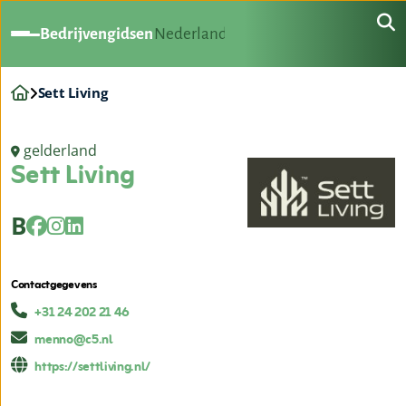
Bedrijvengidsen
Nederland
Sett Living
gelderland
Sett Living
B
Contactgegevens
+31 24 202 21 46
menno@c5.nl
https://settliving.nl/