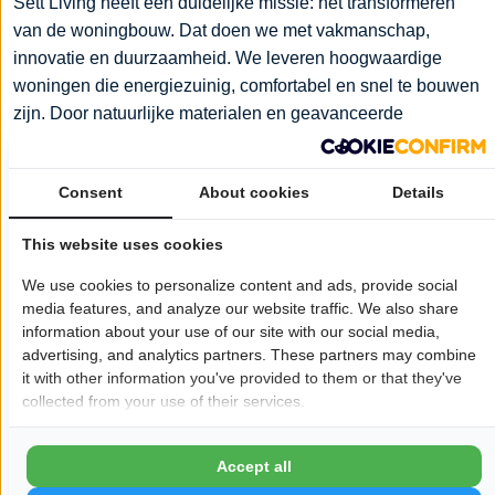
Sett Living heeft één duidelijke missie: het transformeren
van de woningbouw. Dat doen we met vakmanschap,
innovatie en duurzaamheid. We leveren hoogwaardige
woningen die energiezuinig, comfortabel en snel te bouwen
zijn. Door natuurlijke materialen en geavanceerde
technologieën te gebruiken, verminderen we de CO2-
uitstoot en bevorderen we een gezondere leefomgeving.
Consent
About cookies
Details
Ons doel is om wonen betaalbaar, duurzaam en
toegankelijk te maken voor iedereen, zonder in te leveren
This website uses cookies
op kwaliteit of comfort.
We use cookies to personalize content and ads, provide social
Sett Living bouwt hoogwaardige, duurzame en
media features, and analyze our website traffic. We also share
betaalbare woningen met vakmanschap en innovatie
information about your use of our site with our social media,
advertising, and analytics partners. These partners may combine
Bij ons draait het om ambachtelijk vakmanschap en het
it with other information you've provided to them or that they've
gebruik van alleen de beste materialen. Dit is al meer
collected from your use of their services.
dan 40 jaar onze kern, en zal dat altijd blijven. Door
innovatieve technieken en geautomatiseerde processen
Accept all
te combineren, produceren we snel en efficiënt