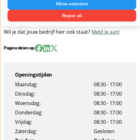
hoogwaardige woningen. Het resultaat is een woning
Allow selection
die klopt, werkt en doordacht is. En waarin iedere
Reject all
bewoner zich jarenlang thuis voelt.
Wil je dat jouw bedrijf hier ook staat?
Meld je aan!
Pagina delen op:
Openingstijden
Maandag:
08:30 - 17:00
Dinsdag:
08:30 - 17:00
Woensdag:
08:30 - 17:00
Donderdag:
08:30 - 17:00
Vrijdag:
08:30 - 17:00
Zaterdag:
Gesloten