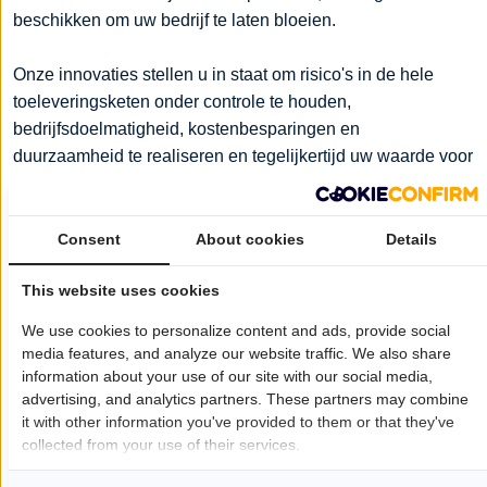
beschikken om uw bedrijf te laten bloeien.
Onze innovaties stellen u in staat om risico's in de hele
toeleveringsketen onder controle te houden,
bedrijfsdoelmatigheid, kostenbesparingen en
duurzaamheid te realiseren en tegelijkertijd uw waarde voor
de samenleving te verhogen.
Met de kennis en expertise van onze mensen, die werken
Consent
About cookies
Details
met geavanceerde processen en tools, helpen wij
This website uses cookies
organisaties om resultaten te verbeteren, risico's te
managen, aan de wet- en regelgeving te voldoen en best
We use cookies to personalize content and ads, provide social
practices toe te passen.
media features, and analyze our website traffic. We also share
information about your use of our site with our social media,
advertising, and analytics partners. These partners may combine
Uw klanten moeten weten dat het voedsel dat ze eten, de
it with other information you've provided to them or that they've
medicijnen, cosmetische producten en hygiëneproducten
collected from your use of their services.
die ze gebruiken, veilig zijn en hen niet schaden.