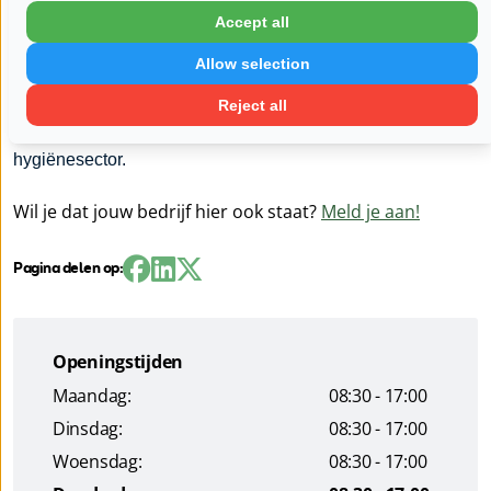
Accept all
Om aan deze vraag te voldoen, moet u de veiligheid,
kwaliteit, duurzaamheid, authenticiteit en doeltreffendheid
Allow selection
van uw producten kunnen aantonen. Wij bieden een breed
scala aan analyses, inspecties en certificeringen voor de
Reject all
gewas-, levensmiddelen-, gezondheids-, cosmetica- en
hygiënesector.
Wil je dat jouw bedrijf hier ook staat?
Meld je aan!
Pagina delen op:
Openingstijden
Maandag:
08:30 - 17:00
Dinsdag:
08:30 - 17:00
Woensdag:
08:30 - 17:00