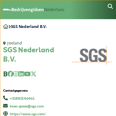
Bedrijvengidsen
Nederland
SGS Nederland B.V.
zeeland
SGS Nederland
B.V.
B
Contactgegevens
+31882146461
koen.spaas@sgs.com
https://www.sgs.com/