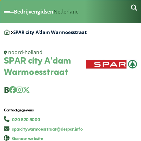
Bedrijvengidsen
Nederland
SPAR city A’dam Warmoesstraat
noord-holland
SPAR city A’dam
Warmoesstraat
B
Contactgegevens
020 820 5000
sparcitywarmoesstraat@despar.info
Ga naar website