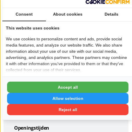
zie je niet alleen terug in ons assortiment en de service naar
Consent
About cookies
Details
onze klanten, maar we dragen ook een steentje bij in de
buurt door deel te nemen aan diverse sponsoractiviteiten.
This website uses cookies
We verkopen bij SPAR city Warmoesstraat de lekkerste
We use cookies to personalize content and ads, provide social
verse artikelen en heerlijke wijnen. We zijn supertrots op
media features, and analyze our website traffic. We also share
information about your use of our site with our social media,
ons hele winkelteam waarmee we iedere dag met veel
advertising, and analytics partners. These partners may combine
plezier voor jullie klaar staan. Het is gewoon altijd een
it with other information you've provided to them or that they've
feestje als je bij ons binnen komt, dus we zien je graag bij
collected from your use of their services.
SPAR city Warmoesstraat!
Wil je dat jouw bedrijf hier ook staat?
Meld je aan!
Accept all
Allow selection
Pagina delen op:
Reject all
Openingstijden