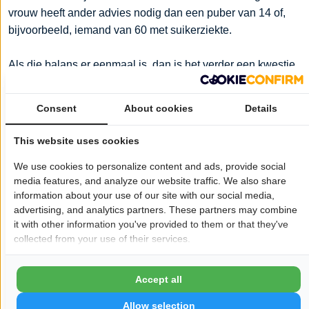
vrouw heeft ander advies nodig dan een puber van 14 of,
bijvoorbeeld, iemand van 60 met suikerziekte.
Als die balans er eenmaal is, dan is het verder een kwestie
van onderhoud, en niet van telkens nieuwe calamiteiten.
Samen zijn we op weg naar een balans in uw gezondheid,
Consent
About cookies
Details
zodat u niet steeds weer voor kosten komt te staan.
This website uses cookies
Als er ineens , na jaren, weer nieuwe gaatjes ontstaan,
We use cookies to personalize content and ads, provide social
gaan we weer puzzelen. Dat kan door een vitaminegebrek
media features, and analyze our website traffic. We also share
komen, of door suikerziekte, die nog niet herkend was. In
information about your use of our site with our social media,
het afgelopen jaar hebben we ongeveer 20 patiënten
advertising, and analytics partners. These partners may combine
doorverwezen naar de huisarts, en die bleken inderdaad
it with other information you've provided to them or that they've
allemaal een vitamine D tekort te hebben.
collected from your use of their services.
De volgorde van behandeling is: Het gebit pijn- en
Accept all
ontstekingsvrij maken, de kauwfunctie herstellen en zo
mooi mogelijk maken, binnen de financiële mogelijkheden
Allow selection