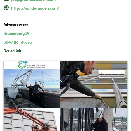
https://vandesanden.com/
Adresgegevens
Kranenberg 19
5047TR
Tilburg
Routelink