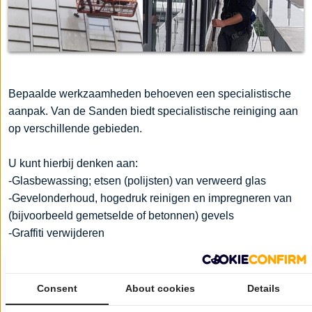
Bepaalde werkzaamheden behoeven een specialistische
aanpak. Van de Sanden biedt specialistische reiniging aan
op verschillende gebieden.
U kunt hierbij denken aan:
-Glasbewassing; etsen (polijsten) van verweerd glas
-Gevelonderhoud, hogedruk reinigen en impregneren van
(bijvoorbeeld gemetselde of betonnen) gevels
-Graffiti verwijderen
-Reinigen van gevelbeplating
-Reinigen van wanden en kozijnen
-Vloerreiniging; strippen en in de was zetten van vloeren
Consent
About cookies
Details
-Reinigen van natuursteen vloeren