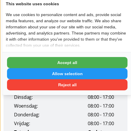
-Tapijtreiniging
This website uses cookies
We use cookies to personalize content and ads, provide social
En alle werkzaamheden waar u zich geen raad mee
media features, and analyze our website traffic. We also share
weet!
information about your use of our site with our social media,
advertising, and analytics partners. These partners may combine
Wil je dat jouw bedrijf hier ook staat?
Meld je aan!
it with other information you've provided to them or that they've
collected from your use of their services.
Pagina delen op:
Accept all
Allow selection
Openingstijden
Reject all
Maandag:
08:00 - 17:00
Dinsdag:
08:00 - 17:00
Woensdag:
08:00 - 17:00
Donderdag:
08:00 - 17:00
Vrijdag:
08:00 - 17:00