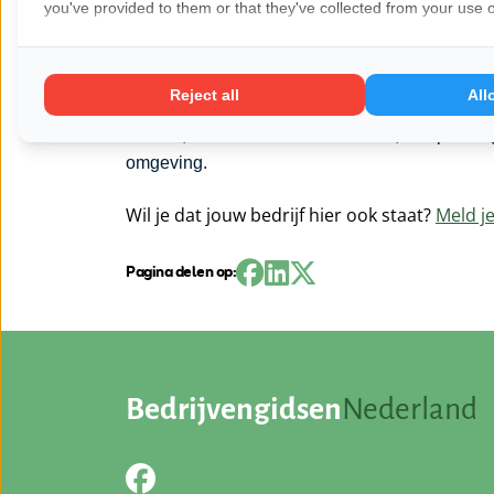
you've provided to them or that they've collected from your use of
over de Betuwe en is de perfecte plek om t
serveert heerlijke cocktails en verfijnde culi
en ontspannen sfeer.
Reject all
All
Kortom, Hotel Tiel combineert luxe, ontspanning
omgeving.
Wil je dat jouw bedrijf hier ook staat?
Meld je
Pagina delen op:
Bedrijvengidsen
Nederland