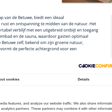
hap van de Betuwe, biedt een ideaal
 rust en ontspanning te midden van de natuur. Het
bel verblijf met een uitgebreid ontbijt en toegang
t zwembad en de sauna, waardoor gasten optimaal
Betuwe zelf, bekend om zijn groene natuur,
 vormt de perfecte achtergrond voor een
veert een breed scala aan nationale en internationale
oensgebonden ingrediënten. De menukaart wordt
ets nieuws te bieden, zonder de klassieke Van der
out cookies
Details
n gevarieerde culinaire ervaring die zowel vertrouwd
edia features, and analyze our website traffic. We also share informati
 SIXX Skybar, gelegen op de 16e etage op 53 meter
d analytics partners. These partners may combine it with other informat
 adembenemend 360 graden panoramisch uitzicht