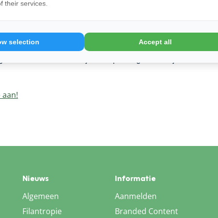
 their services.
e genieten van de ondergaande zon. De Skybar
naire hapjes, die met passie zijn bereid, in een chique
ow selection
Accept all
 en culinaire verwennerij in een prachtige natuurlijke
 aan!
Nieuws
Informatie
Algemeen
Aanmelden
Filantropie
Branded Content