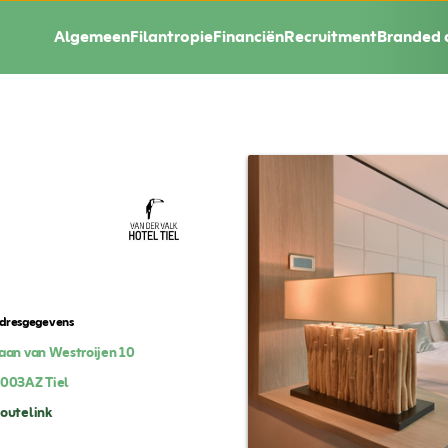
Algemeen
Filantropie
Financiën
Recruitment
Branded 
dresgegevens
aan van Westroijen 10
003AZ
Tiel
outelink