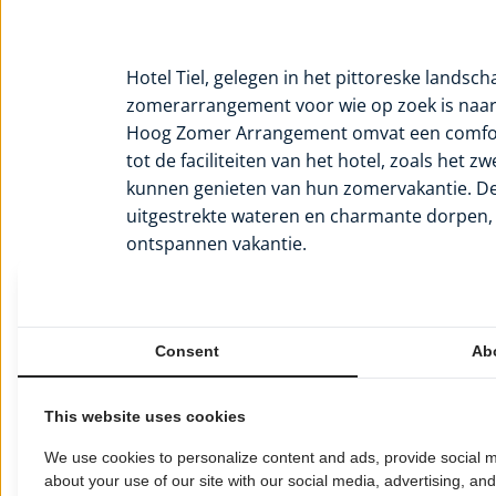
Hotel Tiel, gelegen in het pittoreske landsc
zomerarrangement voor wie op zoek is naar
Hoog Zomer Arrangement omvat een comforta
tot de faciliteiten van het hotel, zoals he
kunnen genieten van hun zomervakantie. De 
uitgestrekte wateren en charmante dorpen,
ontspannen vakantie.
Het sfeervolle restaurant van Hotel Tiel ser
gerechten, waarbij de nadruk ligt op seiz
regelmatig aangepast om de gasten steeds i
Consent
Ab
Valk-gerechten te missen. Dit zorgt voor ee
als verrassend is.
This website uses cookies
We use cookies to personalize content and ads, provide social m
Een van de hoogtepunten van het hotel is de
about your use of our site with our social media, advertising, an
hoogte. Deze exclusieve locatie biedt een