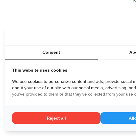
R
HSE Werk bij (Petro)chemie en (scheeps)bouw
Consent
Ab
Wil je dat jouw bedrijf hier ook staat?
Meld je
This website uses cookies
Pagina delen op:
We use cookies to personalize content and ads, provide social m
about your use of our site with our social media, advertising, an
you've provided to them or that they've collected from your use of
Reject all
All