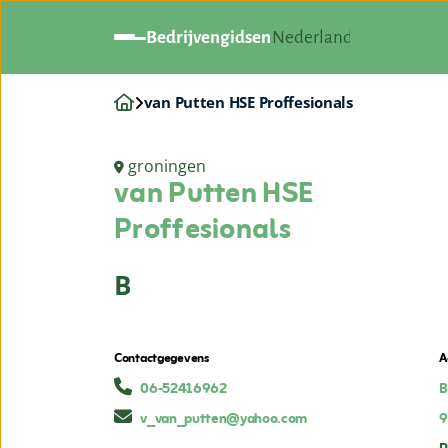
Bedrijvengidsen
Nederland
van Putten HSE Proffesionals
groningen
van Putten HSE
Proffesionals
B
Contactgegevens
A
06-52416962
B
v_van_putten@yahoo.com
9