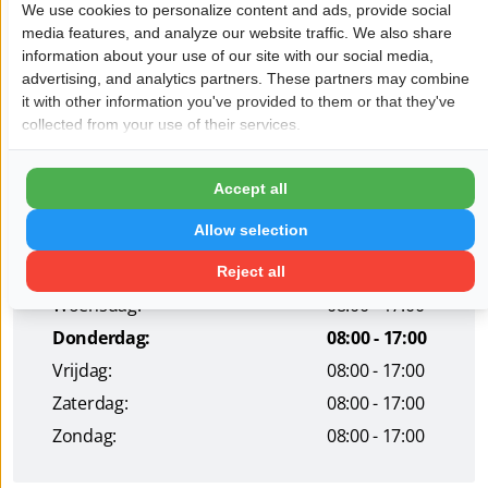
Wij helpen je graag op weg!
We use cookies to personalize content and ads, provide social
media features, and analyze our website traffic. We also share
Wil je dat jouw bedrijf hier ook staat?
Meld je aan!
information about your use of our site with our social media,
advertising, and analytics partners. These partners may combine
it with other information you've provided to them or that they've
Pagina delen op:
collected from your use of their services.
Accept all
Openingstijden
Allow selection
Maandag:
08:00 - 17:00
Dinsdag:
08:00 - 17:00
Reject all
Woensdag:
08:00 - 17:00
Donderdag:
08:00 - 17:00
Vrijdag:
08:00 - 17:00
Zaterdag:
08:00 - 17:00
Zondag:
08:00 - 17:00