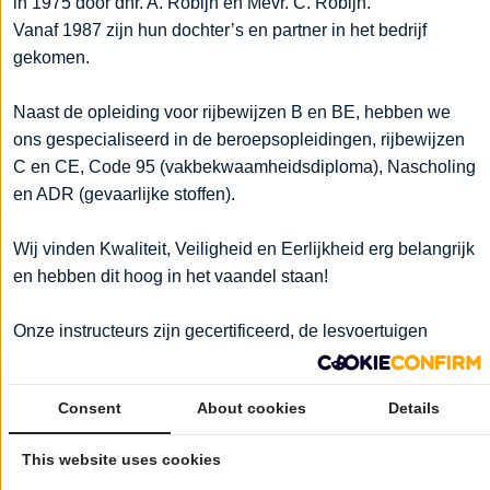
in 1975 door dhr. A. Robijn en Mevr. C. Robijn.
Vanaf 1987 zijn hun dochter’s en partner in het bedrijf
gekomen.
Naast de opleiding voor rijbewijzen B en BE, hebben we
ons gespecialiseerd in de beroepsopleidingen, rijbewijzen
C en CE, Code 95 (vakbekwaamheidsdiploma), Nascholing
en ADR (gevaarlijke stoffen).
Wij vinden Kwaliteit, Veiligheid en Eerlijkheid erg belangrijk
en hebben dit hoog in het vaandel staan!
Onze instructeurs zijn gecertificeerd, de lesvoertuigen
voldoen aan de eisen en altijd een eerlijk advies over de
opleidingen naar de cursist!
Consent
About cookies
Details
Door onze eenheid, staan we voor ons product en
begeleiden de cursist persoonlijk naar het eindresultaat!
This website uses cookies