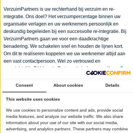
VerzuimPartners is uw rechterhand bij verzuim en re-
integratie. Ons doel? Het verzuimpercentage binnen uw
organisatie verlagen en uw werknemers persoonlijk en
deskundig begeleiden bij een succesvolle re-integratie. Bij
VerzuimPartners gaan we voor een daadkrachtige
benadering. We schakelen snel en houden de lijnen kort.
Om dit te realiseren koppelen we uw werknemer altijd aan
een vast contactpersoon. Wel zo vertrouwd en
overzichtelijk. Bij VerzuimPartners is iedereen welkom. Ons
motto is niet voor niets: er is voor iedereen plek op de
arbeidsmarkt.
Consent
About cookies
Details
Wil je dat jouw bedrijf hier ook staat?
Meld je aan!
This website uses cookies
We use cookies to personalize content and ads, provide social
Pagina delen op:
media features, and analyze our website traffic. We also share
information about your use of our site with our social media,
advertising, and analytics partners. These partners may combine