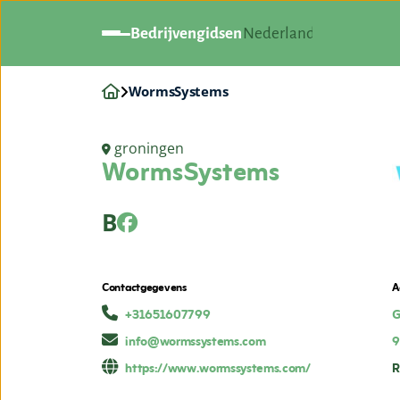
Bedrijvengidsen
Nederland
WormsSystems
groningen
WormsSystems
B
Contactgegevens
A
+31651607799
G
info@wormssystems.com
9
https://www.wormssystems.com/
R