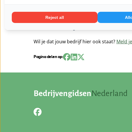
-Compost wormen
-Vermicompost
Reject all
All
-Wormenmest
-Grondverbetering
Wil je dat jouw bedrijf hier ook staat?
Meld je
Pagina delen op:
Bedrijvengidsen
Nederland