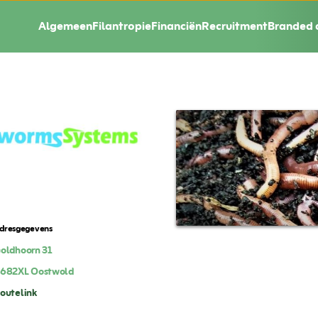
Algemeen
Filantropie
Financiën
Recruitment
Branded 
dresgegevens
oldhoorn 31
682XL
Oostwold
outelink