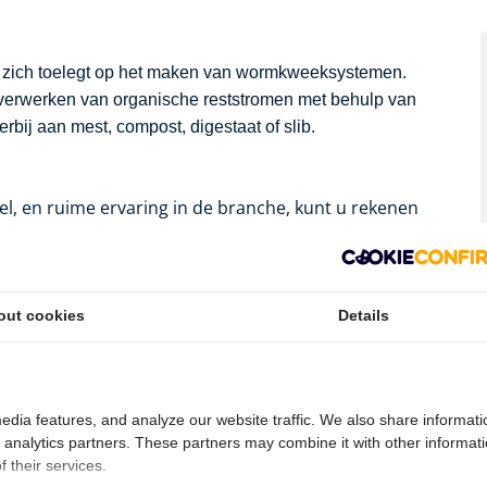
t zich toelegt op het maken van wormkweeksystemen.
 verwerken van organische reststromen met behulp van
rbij aan mest, compost, digestaat of slib.
l, en ruime ervaring in de branche, kunt u rekenen
cht voor advies op maat. Ons bevlogen team geeft u
open precies passen bij uw behoeften.
out cookies
Details
seerde vakkennis kunnen wij een breed aanbod aan
ere terecht voor:
edia features, and analyze our website traffic. We also share informati
d analytics partners. These partners may combine it with other informat
 their services.