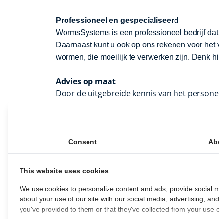
Professioneel en gespecialiseerd
WormsSystems is een professioneel bedrijf da
Daarnaast kunt u ook op ons rekenen voor het
wormen, die moeilijk te verwerken zijn. Denk hie
Advies op maat
Door de uitgebreide kennis van het personee
op de hoogste kwaliteit. U kunt steeds tere
graag meer informatie en zorgt dat uw aank
Diensten & producten WormsSystems
Consent
Ab
Door onze jaren aan ervaring en gespeciali
diensten verlenen. U kunt bij ons onder and
This website uses cookies
-Viswormen
We use cookies to personalize content and ads, provide social m
-Vissenvoer
about your use of our site with our social media, advertising, an
-Visvoer
you've provided to them or that they've collected from your use of
-Hengelsport