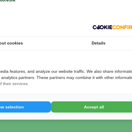
outelink
 en kleinschalige woonplek voor mensen die
ners ontvangen 24-uurs zorg en wonen in een
mte voor gezamenlijke activiteiten. Op het terrein
out cookies
Details
keuken, tuin, werkplaats en creatieve ruimte. Door
 zorgen, ontstaat een gestructureerde daginvulling
eiding helpt bewoners bij het vergroten van
jke groei.
edia features, and analyze our website traffic. We also share informati
nswoud
d analytics partners. These partners may combine it with other informat
 their services.
 aan!
ow selection
Accept all