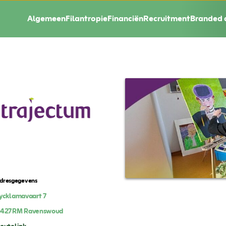
Algemeen
Filantropie
Financiën
Recruitment
Branded 
dresgegevens
ycklamavaart 7
8427RM
Ravenswoud