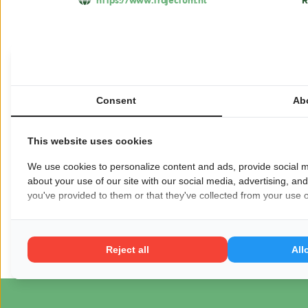
https://www.trajectum.nl
R
Zorgboerderij Ravenswoud biedt een veilige
intensieve begeleiding nodig hebben. Bewo
huiselijke sfeer, met een eigen kamer en rui
Consent
Ab
zijn verschillende werkplekken, zoals in de 
samen te werken, te koken en voor dieren te
waarin ontwikkeling centraal staat. De begel
This website uses cookies
zelfstandigheid, zelfvertrouwen en persoonli
We use cookies to personalize content and ads, provide social m
Voor meer informatie:
Zorgboerderij Rave
about your use of our site with our social media, advertising, an
you've provided to them or that they've collected from your use of
Wil je dat jouw bedrijf hier ook staat?
Meld je
Pagina delen op:
Reject all
All