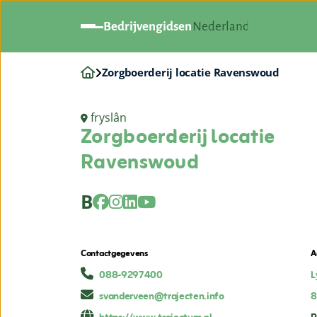
Bedrijvengidsen
Nederland
Zorgboerderij locatie Ravenswoud
fryslân
Zorgboerderij locatie
Ravenswoud
B
Contactgegevens
A
088-9297400
L
svanderveen@trajecten.info